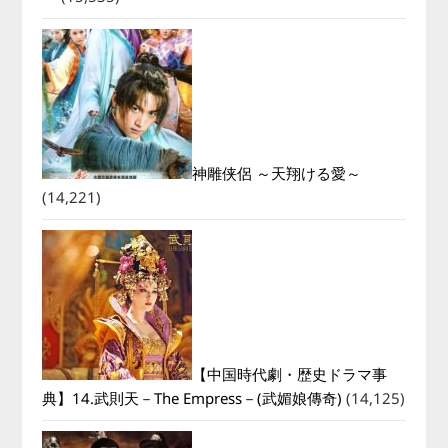
神雕侠侶 ～天翔ける愛～
(14,221)
【中国時代劇・歴史ドラマ事
典】14.武則天－The Empress－(武媚娘傳奇)
(14,125)