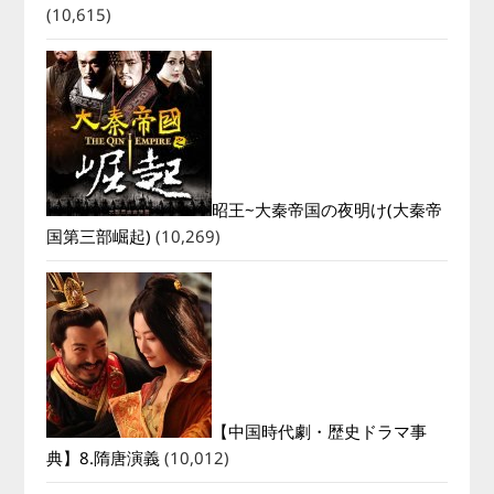
(10,615)
昭王~大秦帝国の夜明け(大秦帝
国第三部崛起)
(10,269)
【中国時代劇・歴史ドラマ事
典】8.隋唐演義
(10,012)