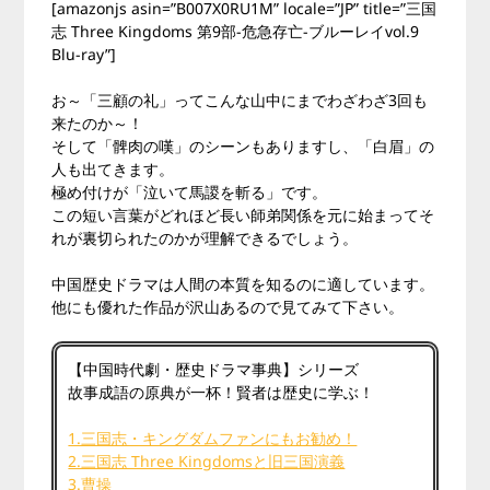
[amazonjs asin=”B007X0RU1M” locale=”JP” title=”三国
志 Three Kingdoms 第9部-危急存亡-ブルーレイvol.9
Blu-ray”]
お～「三顧の礼」ってこんな山中にまでわざわざ3回も
来たのか～！
そして「髀肉の嘆」のシーンもありますし、「白眉」の
人も出てきます。
極め付けが「泣いて馬謖を斬る」です。
この短い言葉がどれほど長い師弟関係を元に始まってそ
れが裏切られたのかが理解できるでしょう。
中国歴史ドラマは人間の本質を知るのに適しています。
他にも優れた作品が沢山あるので見てみて下さい。
【中国時代劇・歴史ドラマ事典】シリーズ
故事成語の原典が一杯！賢者は歴史に学ぶ！
1.三国志・キングダムファンにもお勧め！
2.三国志 Three Kingdomsと旧三国演義
3.曹操