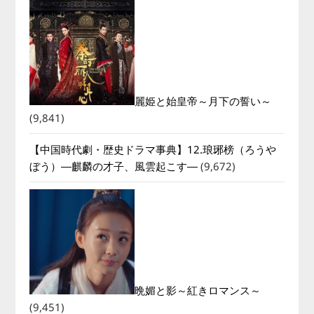
麗姫と始皇帝～月下の誓い～
(9,841)
【中国時代劇・歴史ドラマ事典】12.琅琊榜（ろうや
ぼう）―麒麟の才子、風雲起こす―
(9,672)
晩媚と影～紅きロマンス～
(9,451)