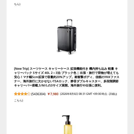
ちら
)
[New Trip] スーツケース キャリーケース 拡張機能付き 機内持ち込み 軽量 キ
ャリーバック Sサイズ 40L 2～3泊 ブラック色 | 出張・旅行で荷物が増えても
安心！マチ幅5cm拡張で容量約20%アップ。耐衝撃ボディ、信頼のYKKファス
ナー、海外旅行に欠かせないTSAロック、静音ダブルキャスター、多段階調節
キャリーバー搭載,S/M/Lの3サイズ展開。海外旅行や出張に便利。
(
5436304
)
￥7,980
(2026年8月6日 08:31 GMT +09:00 時点 -
詳細は
こちら
)