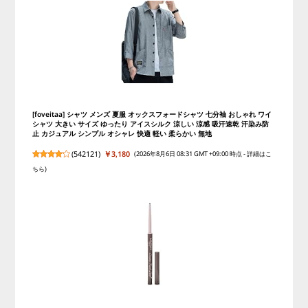
[foveitaa] シャツ メンズ 夏服 オックスフォードシャツ 七分袖 おしゃれ ワイ
シャツ 大きい サイズ ゆったり アイスシルク 涼しい 涼感 吸汗速乾 汗染み防
止 カジュアル シンプル オシャレ 快適 軽い 柔らかい 無地
(
542121
)
￥3,180
(2026年8月6日 08:31 GMT +09:00 時点 -
詳細はこ
ちら
)