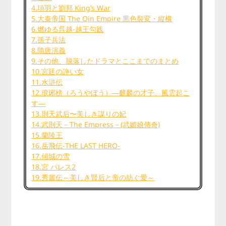
4.項羽と劉邦 King’s War
5.大秦帝国 The Qin Empire 黒色裂変・縦横
6.燃ゆる呉越-越王勾践
7.孫子兵法
8.隋唐演義
9.その他、脱落したドラマとここまでのまとめ
10.宮廷の諍い女
11.水滸伝
12.琅琊榜（ろうやぼう）―麒麟の才子、風雲起こ
す―
13.則天武后〜美しき謀りの妃
14.武則天－The Empress－(武媚娘傳奇)
15.蘭陵王
16.岳飛伝-THE LAST HERO-
17.傾城の雪
18.宮 パレス2
19.秀麗伝～美しき賢后と帝の紡ぐ愛～