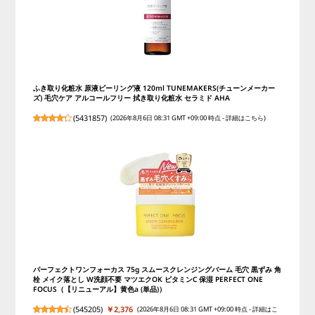
ふき取り化粧水 原液ピーリング液 120ml TUNEMAKERS(チューンメーカー
ズ) 毛穴ケア アルコールフリー 拭き取り化粧水 セラミド AHA
(
5431857
)
(2026年8月6日 08:31 GMT +09:00 時点 -
詳細はこちら
)
パーフェクトワンフォーカス 75g スムースクレンジングバーム 毛穴 黒ずみ 角
栓 メイク落とし W洗顔不要 マツエクOK ビタミンC 保湿 PERFECT ONE
FOCUS（【リニューアル】黄色a (単品)）
(
545205
)
￥2,376
(2026年8月6日 08:31 GMT +09:00 時点 -
詳細はこ