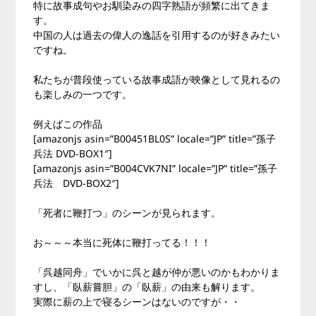
特に故事成句やお馴染みの四字熟語が頻繁に出てきま
す。
中国の人は過去の偉人の逸話を引用するのが好きみたい
ですね。
私たちが普段使っている故事成語が映像として見れるの
も楽しみの一つです。
例えばこの作品
[amazonjs asin=”B00451BL0S” locale=”JP” title=”孫子
兵法 DVD-BOX1″]
[amazonjs asin=”B004CVK7NI” locale=”JP” title=”孫子
兵法 DVD-BOX2″]
「死者に鞭打つ」のシーンが見られます。
お～～～本当に死体に鞭打ってる！！！
「呉越同舟」でいかに呉と越が仲が悪いのかもわかりま
すし、「臥薪嘗胆」の「臥薪」の由来も解ります。
実際に薪の上で寝るシーンはないのですが・・