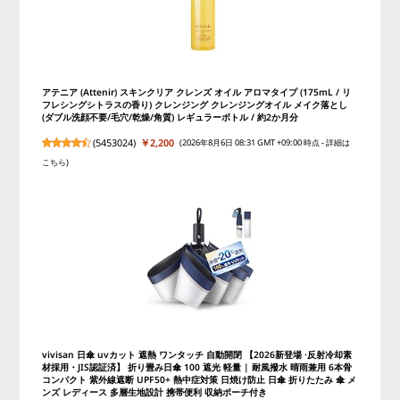
アテニア (Attenir) スキンクリア クレンズ オイル アロマタイプ (175mL / リ
フレシングシトラスの香り) クレンジング クレンジングオイル メイク落とし
(ダブル洗顔不要/毛穴/乾燥/角質) レギュラーボトル / 約2か月分
(
5453024
)
￥2,200
(2026年8月6日 08:31 GMT +09:00 時点 -
詳細は
こちら
)
vivisan 日傘 uvカット 遮熱 ワンタッチ 自動開閉 【2026新登場 ·反射冷却素
材採用・JIS認証済】 折り畳み日傘 100 遮光 軽量 | 耐風撥水 晴雨兼用 6本骨
コンパクト 紫外線遮断 UPF50+ 熱中症対策 日焼け防止 日傘 折りたたみ 傘 メ
ンズ レディース 多層生地設計 携帯便利 収納ポーチ付き