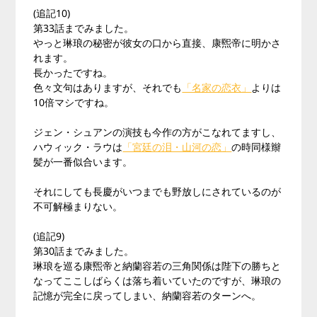
(追記10)
第33話までみました。
やっと琳琅の秘密が彼女の口から直接、康煕帝に明かさ
れます。
長かったですね。
色々文句はありますが、それでも
「名家の恋衣」
よりは
10倍マシですね。
ジェン・シュアンの演技も今作の方がこなれてますし、
ハウィック・ラウは
「宮廷の泪・山河の恋」
の時同様辮
髪が一番似合います。
それにしても長慶がいつまでも野放しにされているのが
不可解極まりない。
(追記9)
第30話までみました。
琳琅を巡る康煕帝と納蘭容若の三角関係は陛下の勝ちと
なってここしばらくは落ち着いていたのですが、琳琅の
記憶が完全に戻ってしまい、納蘭容若のターンへ。