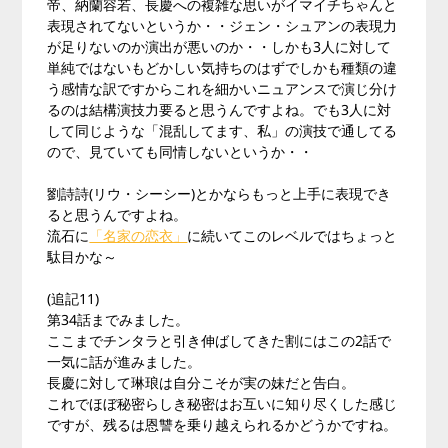
帝、納蘭容若、長慶への複雑な思いがイマイチちゃんと
表現されてないというか・・ジェン・シュアンの表現力
が足りないのか演出が悪いのか・・しかも3人に対して
単純ではないもどかしい気持ちのはずでしかも種類の違
う感情な訳ですからこれを細かいニュアンスで演じ分け
るのは結構演技力要ると思うんですよね。でも3人に対
して同じような「混乱してます、私」の演技で通してる
ので、見ていても同情しないというか・・
劉詩詩(リウ・シーシー)とかならもっと上手に表現でき
ると思うんですよね。
流石に
「名家の恋衣」
に続いてこのレベルではちょっと
駄目かな～
(追記11)
第34話までみました。
ここまでチンタラと引き伸ばしてきた割にはこの2話で
一気に話が進みました。
長慶に対して琳琅は自分こそが実の妹だと告白。
これでほぼ秘密らしき秘密はお互いに知り尽くした感じ
ですが、残るは恩讐を乗り越えられるかどうかですね。