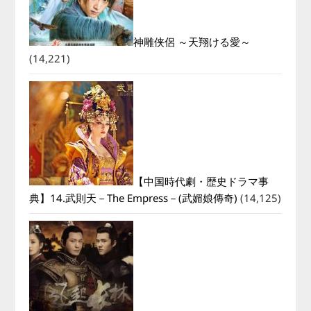
神雕侠侶 ～天翔ける愛～
(14,221)
【中国時代劇・歴史ドラマ事
典】14.武則天－The Empress－(武媚娘傳奇)
(14,125)