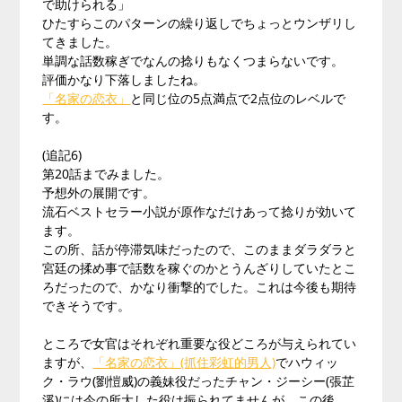
で助けられる」
ひたすらこのパターンの繰り返しでちょっとウンザリし
てきました。
単調な話数稼ぎでなんの捻りもなくつまらないです。
評価かなり下落しましたね。
「名家の恋衣」
と同じ位の5点満点で2点位のレベルで
す。
(追記6)
第20話までみました。
予想外の展開です。
流石ベストセラー小説が原作なだけあって捻りが効いて
ます。
この所、話が停滞気味だったので、このままダラダラと
宮廷の揉め事で話数を稼ぐのかとうんざりしていたとこ
ろだったので、かなり衝撃的でした。これは今後も期待
できそうです。
ところで女官はそれぞれ重要な役どころが与えられてい
ますが、
「名家の恋衣」(抓住彩虹的男人)
でハウィッ
ク・ラウ(劉愷威)の義妹役だったチャン・ジーシー(張芷
溪)には今の所大した役は振られてませんが、この後、