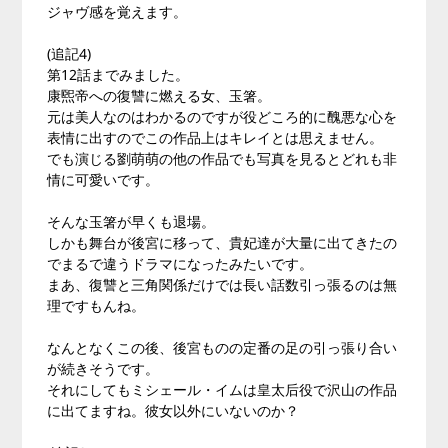
ジャヴ感を覚えます。
(追記4)
第12話までみました。
康煕帝への復讐に燃える女、玉箸。
元は美人なのはわかるのですが役どころ的に醜悪な心を
表情に出すのでこの作品上はキレイとは思えません。
でも演じる劉萌萌の他の作品でも写真を見るとどれも非
情に可愛いです。
そんな玉箸が早くも退場。
しかも舞台が後宮に移って、貴妃達が大量に出てきたの
でまるで違うドラマになったみたいです。
まあ、復讐と三角関係だけでは長い話数引っ張るのは無
理ですもんね。
なんとなくこの後、後宮ものの定番の足の引っ張り合い
が続きそうです。
それにしてもミシェール・イムは皇太后役で沢山の作品
に出てますね。彼女以外にいないのか？