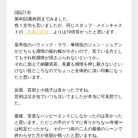
(追記13)
第40話最終回までみました。
色々文句も言いましたが、同じスタッフ・メインキャス
トの
「名家の恋衣」
よりは10倍良かったと思います。
皇帝役のハウィック・ラウ、琳琅役のジェン・シュアン
がどちらも感情の振れ幅が小さいので、見ている方とし
てもそれ程感情が揺さぶられないというか…
それに加えて納蘭容若、長慶も感情を押し殺さないとい
けない役どころなのでちょっと全体的に淡い印象になっ
たと思います。
反面、芸初と小徳子は良かったですね。
芸初は泣き虫でいつも泣いてましたが本当に可哀想でし
た。
最後、安直なハッピーエンドにしなかったのは良かった
と思います。ただこの手のドラマに有りがちな○○年後〜
は蛇足だったかな。その一つ前の二人の最後のシーンで
終わらせた方が余韻が残ったと思いますね。