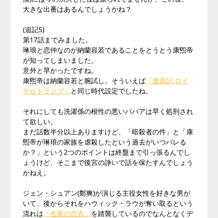
大きな出番はあるんでしょうかね？
(追記5)
第17話までみました。
琳琅と恋仲なのが納蘭容若であることをとうとう康煕帝
が知ってしまいました。
意外と早かったですね。
康煕帝は納蘭容若と腕試し。そういえば
「鹿鼎記 ロイ
ヤルトランプ」
と同じ時代設定でしたね。
それにしても洗濯係の根性の悪いババアは早く処刑され
て欲しい。
まだ話数半分以上ありますけど、「暗殺者の件」と「康
煕帝が琳琅の家族を虐殺したという過去がいつバレる
か？」という2つのポイントは終盤まで引っ張るんでし
ょうけど、そこまで後宮の諍いで話を保たすんでしょう
かねえ。
ジェン・シュアン(鄭爽)が演じる主役女性を好きな男が
いて、後からそれをハウィック・ラウが奪い取るという
流れは
「名家の恋衣」
を踏襲しているのでなんとなくデ