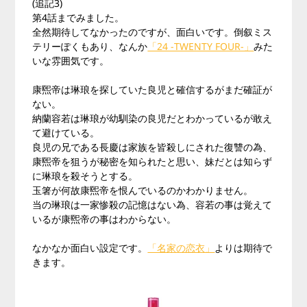
(追記3)
第4話までみました。
全然期待してなかったのですが、面白いです。倒叙ミス
テリーぽくもあり、なんか
「24 -TWENTY FOUR-」
みた
いな雰囲気です。
康煕帝は琳琅を探していた良児と確信するがまだ確証が
ない。
納蘭容若は琳琅が幼馴染の良児だとわかっているが敢え
て避けている。
良児の兄である長慶は家族を皆殺しにされた復讐の為、
康煕帝を狙うが秘密を知られたと思い、妹だとは知らず
に琳琅を殺そうとする。
玉箸が何故康煕帝を恨んでいるのかわかりません。
当の琳琅は一家惨殺の記憶はない為、容若の事は覚えて
いるが康煕帝の事はわからない。
なかなか面白い設定です。
「名家の恋衣」
よりは期待で
きます。