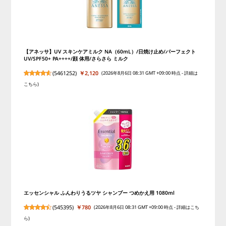
【アネッサ】UV スキンケアミルク NA（60mL）/日焼け止め/パーフェクト
UV/SPF50+ PA++++/顔 体用/さらさら ミルク
(
5461252
)
￥2,120
(2026年8月6日 08:31 GMT +09:00 時点 -
詳細は
こちら
)
エッセンシャル ふんわりうるツヤ シャンプー つめかえ用 1080ml
(
545395
)
￥780
(2026年8月6日 08:31 GMT +09:00 時点 -
詳細はこち
ら
)