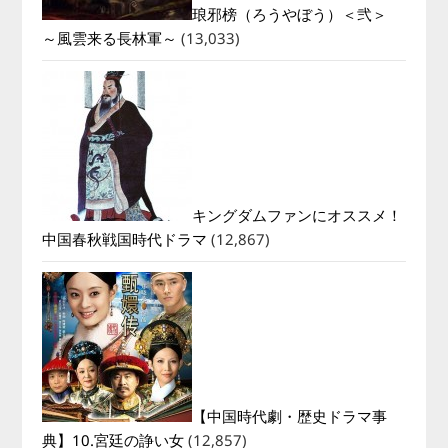
琅邪榜（ろうやぼう）＜弐＞
～風雲来る長林軍～
(13,033)
キングダムファンにオススメ！
中国春秋戦国時代ドラマ
(12,867)
【中国時代劇・歴史ドラマ事
典】10.宮廷の諍い女
(12,857)