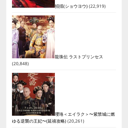
招揺(ショウヨウ)
(22,919)
龍珠伝 ラストプリンセス
(20,848)
瓔珞＜エイラク＞〜紫禁城に燃
ゆる逆襲の王妃〜(延禧攻略)
(20,261)