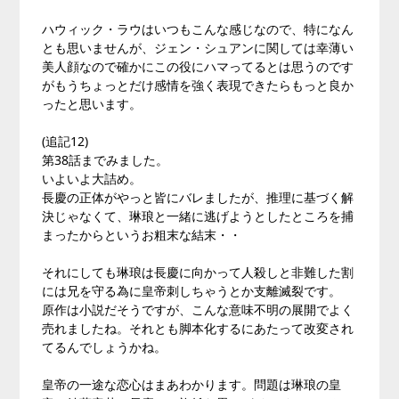
ハウィック・ラウはいつもこんな感じなので、特になん
とも思いませんが、ジェン・シュアンに関しては幸薄い
美人顔なので確かにこの役にハマってるとは思うのです
がもうちょっとだけ感情を強く表現できたらもっと良か
ったと思います。
(追記12)
第38話までみました。
いよいよ大詰め。
長慶の正体がやっと皆にバレましたが、推理に基づく解
決じゃなくて、琳琅と一緒に逃げようとしたところを捕
まったからというお粗末な結末・・
それにしても琳琅は長慶に向かって人殺しと非難した割
には兄を守る為に皇帝刺しちゃうとか支離滅裂です。
原作は小説だそうですが、こんな意味不明の展開でよく
売れましたね。それとも脚本化するにあたって改変され
てるんでしょうかね。
皇帝の一途な恋心はまあわかります。問題は琳琅の皇