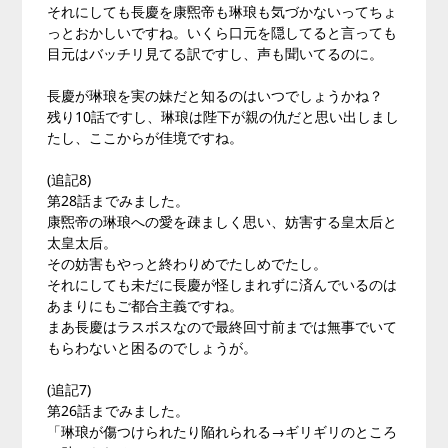
それにしても長慶を康煕帝も琳琅も気づかないってちょ
っとおかしいですね。いくら口元を隠してると言っても
目元はバッチリ見てる訳ですし、声も聞いてるのに。
長慶が琳琅を実の妹だと知るのはいつでしょうかね？
残り10話ですし、琳琅は陛下が親の仇だと思い出しまし
たし、ここからが佳境ですね。
(追記8)
第28話までみました。
康煕帝の琳琅への愛を疎ましく思い、妨害する皇太后と
太皇太后。
その妨害もやっと終わりめでたしめでたし。
それにしても未だに長慶が怪しまれずに済んでいるのは
あまりにもご都合主義ですね。
まあ長慶はラスボスなので最終回寸前までは無事でいて
もらわないと困るのでしょうが。
(追記7)
第26話までみました。
「琳琅が傷つけられたり陥れられる→ギリギリのところ