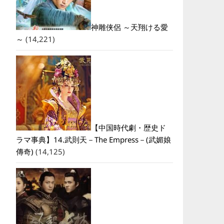
神雕侠侶 ～天翔ける愛
～
(14,221)
【中国時代劇・歴史ド
ラマ事典】14.武則天－The Empress－(武媚娘
傳奇)
(14,125)