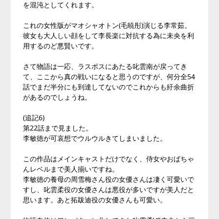
を混沌としてくれます。
これの女性版がマオシャオトン(毛暁彤)演じる李常茹。
彼女も大人しい顔をして李長楽に対抗する為に未央を利
用するのど悪賢いです。
さて物語は一応、ラスボスにあたる叱雲南が戻ってき
て、ここから真の戦いになると思うのですが、何分全54
話でまだ半分にも到達してないのでこれからも紆余曲折
があるのでしょうね。
(追記6)
第22話まで見ました。
李敏徳が可哀想でウルウルきてしまいました。
この作品はメインキャストだけでなく、侍女やおばちゃ
んレベルまで美人揃いですね。
李敏徳の養母の周雪梅さん役の女優さんは凄く可愛いで
すし、叱雲柔役の女優さんは悪役が多いですが美人だと
思います。あと拓跋迪役の女優さんも可愛い。