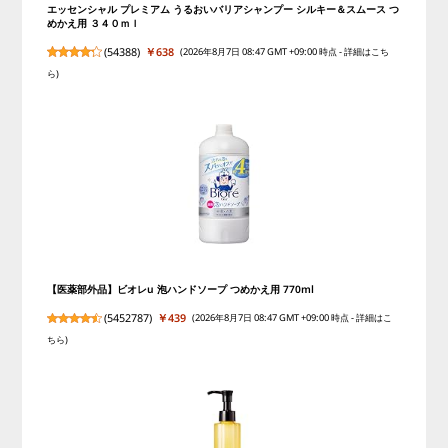
エッセンシャル プレミアム うるおいバリアシャンプー シルキー＆スムース つ
めかえ用 ３４０ｍｌ
(
54388
)
￥638
(2026年8月7日 08:47 GMT +09:00 時点 -
詳細はこち
ら
)
【医薬部外品】ビオレu 泡ハンドソープ つめかえ用 770ml
(
5452787
)
￥439
(2026年8月7日 08:47 GMT +09:00 時点 -
詳細はこ
ちら
)