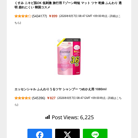
くすみ ニキビ肌OK 低刺激 旅行用 Tゾーン時短 マット ツヤ 乾燥 ふんわり 透
明 崩れにくい 韓国コスメ
(
5434177
)
￥899
(2026年8月7日 08:47 GMT +09:00 時点 -
詳細はこ
ちら
)
エッセンシャル ふんわりうるツヤ シャンプー つめかえ用 1080ml
(
545396
)
￥827
(2026年8月7日 08:47 GMT +09:00 時点 -
詳細はこち
ら
)
Post Views:
6,225