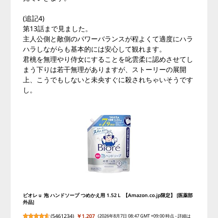
(追記4)
第13話まで見ました。
主人公側と敵側のパワーバランスが程よくて適度にハラ
ハラしながらも基本的には安心して観れます。
君桃を無理やり侍女にすることを叱雲柔に認めさせてし
まう下りは若干無理がありますが、ストーリーの展開
上、こうでもしないと未央すぐに殺されちゃいそうです
し。
ビオレｕ 泡 ハンドソープ つめかえ用 1.52Ｌ 【Amazon.co.jp限定】 [医薬部
外品]
(
5461234
)
￥1,207
(2026年8月7日 08:47 GMT +09:00 時点 -
詳細は