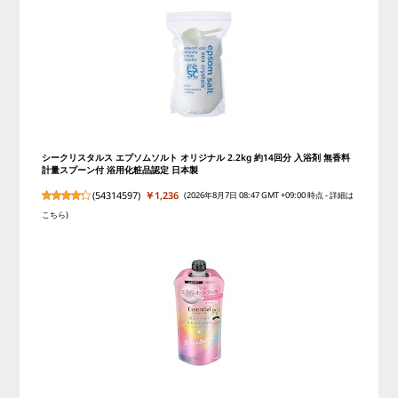
シークリスタルス エプソムソルト オリジナル 2.2kg 約14回分 入浴剤 無香料
計量スプーン付 浴用化粧品認定 日本製
(
54314597
)
￥1,236
(2026年8月7日 08:47 GMT +09:00 時点 -
詳細は
こちら
)