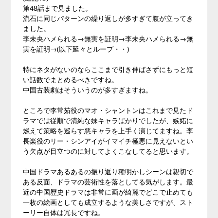
第48話まで見ました。
流石に同じパターンの繰り返しが多すぎて腹が立ってき
ました。
李未央ハメられる→無実を証明→李未央ハメられる→無
実を証明→(以下延々とループ・・)
特にネタがないのならここまで引き伸ばさずにもっと短
い話数でまとめるべきですね。
中国古装劇はそういうのが多すぎますね。
ところで李常茹役のマオ・シャントンはこれまで見たド
ラマでは従順で清純な妹キャラばかりでしたが、嫉妬に
燃えて策略を巡らす悪キャラを上手く演じてますね。李
長楽役のリー・シンアイがイマイチ極悪に見えないとい
う欠点が目立つのに対してよくこなしてると思います。
中国ドラマあるあるの振り返り種明かしシーンは親切で
ある反面、ドラマの芸術性を落としてる気がします。最
近の中国歴史ドラマは非常に画が綺麗でどこで止めても
一枚の絵画としても成立するような美しさですが、スト
ーリー自体は冗長ですね。