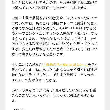
延々と繰り返されてきたので、それを省略すれば35話位
で済んでもっと高い評価になったかもしれません。
ご都合主義の展開も多いのは完全フィクションなので仕
方ないですね。あとこれは中国のドラマに共通して言え
る事ですが全話収録を終えてからOP・EDを制作するの
でオープニング・エンディングの映像でネタバレしてし
まうんですよね。だからなるべく飛ばして見てましたが
それでもある程度予想はつくのでどうかと思ってたので
すが、少しだけ想像してたのと違ってたのでそこはいい
意味で裏切られたかなと思います。
全話見た後の感覚が
「孤高の花～General＆I～」
を見た
後と似ていますね。あちらもあんなに長く引き伸ばす意
味がないドラマでしたし。でもまだ最後は「王女未央-
BIOU-」の方が良かったかな。
いいドラマかどうかはもう1回見返したいかどうかも重
要な要素だと思いますが、ちょっと冗長過ぎますかね
え。