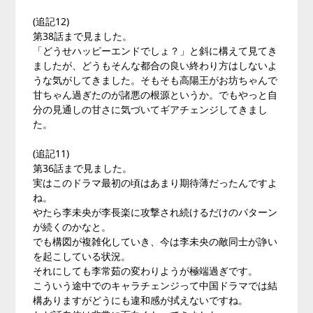
(追記12)
第38話まで見ました。
「どうせハッピーエンドでしょ？」と斜に構えて見てき
ましたが、どうもそんな都合の良い終わり方はしないよ
うな気がしてきました。そもそも高陽王がお坊ちゃんで
甘ちゃん過ぎたのが諸悪の根源というか。でもやっと自
分の見通しの甘さに気づいてギアチェンジしてきまし
た。
(追記11)
第36話まで見ました。
実はこのドラマ最初の頃はあまり期待薄だったんですよ
ね。
やたら李未央が李長楽に攻撃され続けるだけのパターン
が続くのかなと。
でも構図が複雑化していき、今は李未央の敵同士が諍い
を起こしている状況。
それにしても李常茹の変わりようが極端過ぎです。
こういう途中でのキャラチェンジって中国ドラマでは結
構ありますがどうにも違和感が拭えないですね。