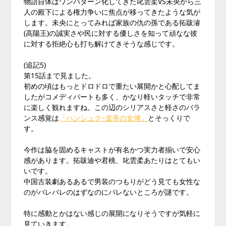
物語自体はワンパターン化してきた叱雲柔VS未央から三
人の殿下による権力争いに焦点が移ってきたような気が
します。未央にとってみれば家族の仇の孫である拓跋濬
(高陽王)の誠実さや民に対する優しさを知って頑なな彼
に対する拒絶心も打ち解けてきそうな感じです。
(追記5)
第15話まで見ました。
初めの頃はもっとドロドロで重たい展開かと心配してま
したがコメディパートも多く、かなり軽いタッチで非常
に楽しく観れますね。この辺のシリアスさと軽さのバラ
ンス感覚は
「ハンシュク~皇帝の女傅」
とそっくりで
す。
今作は脇を固めるキャストが有名かつ実力者揃いで安心
感があります。拓跋迪や君桃、叱雲柔あたりはとてもい
いです。
中国古装劇あるあるで男装のつもりがどう見ても女性な
のがバレバレのはずなのにバレないところが謎です。
特に感動とかはない感じの展開になりそうですが気軽に
見ていきます。