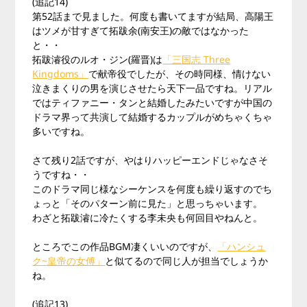
(追記14)
第52話まで見ました。何度も書いてますが結局、高陽王
はツメが甘すぎて拓跋余(南安王)の敵ではなかった
と・・
拓跋濬役のルオ・ジン(羅晋)は
「三国志 Three
Kingdoms」
で献帝役でしたが、その時同様、情けない
泣きまくりの男を演じさせたら天下一品ですね。リアル
ではティファニー・タンと結婚したみたいですが中国の
ドラマ界って共演して結婚するカップルがめちゃくちゃ
多いですね。
さて残り2話ですが、やはりハッピーエンドじゃなさそ
うですね・・
このドラマ同じ様なシーケンスを何度も繰り返すのでち
ょっと「そのパターン前に見た」と思っちゃいます。
わざと拓跋濬に冷たくする李未央も何回目やねんと。
ところでこの作品BGM凄くいいのですが、
「ハンシュ
ク~皇帝の女傅」
と似てるので同じ人が担当でしょうか
ね。
(追記13)