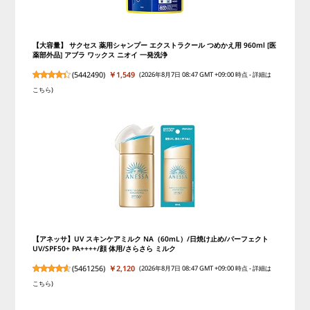
【大容量】 サクセス 薬用シャンプー エクストラクール つめかえ用 960ml [医
薬部外品] アブラ ワックス ニオイ 一発洗浄
(
5442490
)
￥1,549
(2026年8月7日 08:47 GMT +09:00 時点 -
詳細は
こちら
)
【アネッサ】UV スキンケアミルク NA（60mL）/日焼け止め/パーフェクト
UV/SPF50+ PA++++/顔 体用/さらさら ミルク
(
5461256
)
￥2,120
(2026年8月7日 08:47 GMT +09:00 時点 -
詳細は
こちら
)