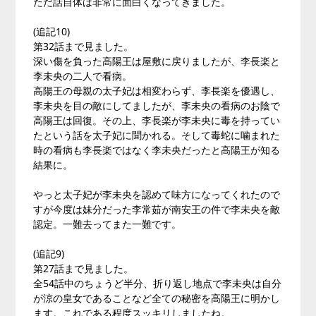
ただ話自体は非常に面白くなってきました。
(追記10)
第32話まで見ました。
深い傷を負った高陽王は屋敷に戻りましたが、李長楽と
李未央の二人で看病。
高陽王の母親の太子妃は相変わらず、李長楽を優遇し、
李未央を目の敵にしてましたが、李未央の看病のお陰で
高陽王は回復。その上、李長楽が李未央に毒を持ってい
たという話を太子妃に聞かれる。そして毒蛇に噛まれた
時の看病も李長楽ではなく李未央だったと高陽王が知る
結果に。
やっと太子妃が李未央を認めて味方になってくれたので
すが今度は妹分だった李常茹が南安王の件で李未央を敵
認定。一難去ってまた一難です。
(追記9)
第27話まで見ました。
全54話中のちょうど半分、折り返し地点で李未央は自分
が涼の皇女であることなど全ての秘密を高陽王に明かし
ます。これである程度スッキリしましたね。