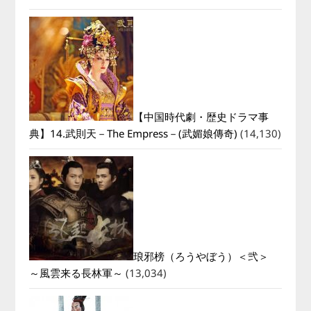
【中国時代劇・歴史ドラマ事
典】14.武則天－The Empress－(武媚娘傳奇)
(14,130)
琅邪榜（ろうやぼう）＜弐＞
～風雲来る長林軍～
(13,034)