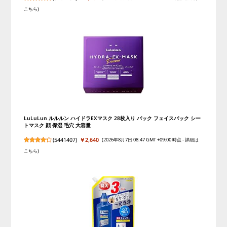
こちら
)
LuLuLun ルルルン ハイドラEXマスク 28枚入り パック フェイスパック シー
トマスク 顔 保湿 毛穴 大容量
(
5441407
)
￥2,640
(2026年8月7日 08:47 GMT +09:00 時点 -
詳細は
こちら
)