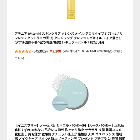
アテニア (Attenir) スキンクリア クレンズ オイル アロマタイプ (175mL / リ
フレシングシトラスの香り) クレンジング クレンジングオイル メイク落とし
(ダブル洗顔不要/毛穴/乾燥/角質) レギュラーボトル / 約2か月分
(
5453029
)
￥2,200
(2026年8月7日 08:47 GMT +09:00 時点 -
詳細は
こちら
)
【イニスフリー】ノーセバム ミネラル パウダー5G【ルースパウダー】正規品
化粧くずれ 崩れない 毛穴レス 脂性肌 テカリ防止 サラサラ 皮脂 韓国コスメ
化粧直し 持ち運び 敏感肌 ナチュラル仕上げ 脂性肌 人気 コスパ メンズ 透明
感 メイクキープ ベタつき防止 ノーファンデ プレゼント プチプラ 24時間 保湿