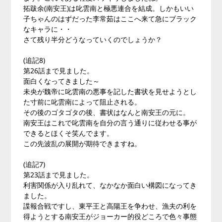
拓跋余(南安王)は叱雲南と極悪連合を結成。しかもいい
子ちゃんのはずだった李常茹はここへ来て急にブラック
なキャラに・・
さて残り半分どうなっていくのでしょうか？
(追記8)
第26話まで見ました。
面白くなってきました～
未央が魏帝に叱雲南の悪事を記した書状を見せようとし
た寸前に叱雲南によって阻止される。
その後のゴタゴタの後、書状はなんと南安王の元に。
南安王はこれで叱雲南を自分の言う通りに従わせる事が
できるとほくそ笑んでます。
この先波乱の展開が期待できますね。
(追記7)
第23話まで見ました。
利害関係が入り乱れて、なかなか面白い構図になってき
ました。
諜報合戦ですし、東平王と高陽王を争わせ、漁夫の利を
得ようとする南安王がジョーカー的役どころで色々事態