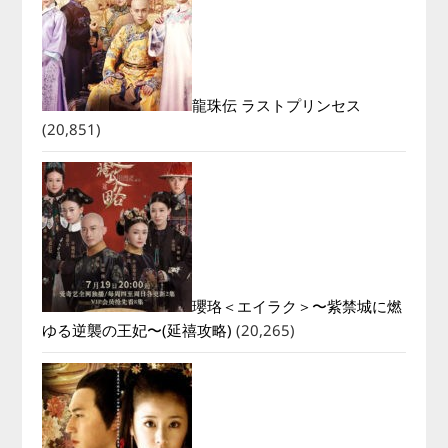
龍珠伝 ラストプリンセス
(20,851)
瓔珞＜エイラク＞〜紫禁城に燃
ゆる逆襲の王妃〜(延禧攻略)
(20,265)