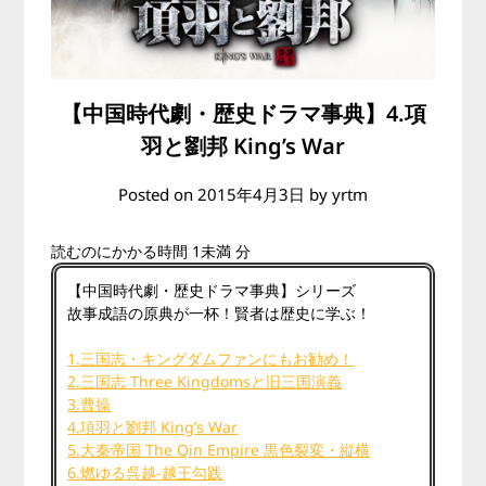
【中国時代劇・歴史ドラマ事典】4.項
羽と劉邦 King’s War
Posted on
2015年4月3日
by
yrtm
読むのにかかる時間
1未満
分
【中国時代劇・歴史ドラマ事典】シリーズ
故事成語の原典が一杯！賢者は歴史に学ぶ！
1.三国志・キングダムファンにもお勧め！
2.三国志 Three Kingdomsと旧三国演義
3.曹操
4.項羽と劉邦 King’s War
5.大秦帝国 The Qin Empire 黒色裂変・縦横
6.燃ゆる呉越-越王勾践