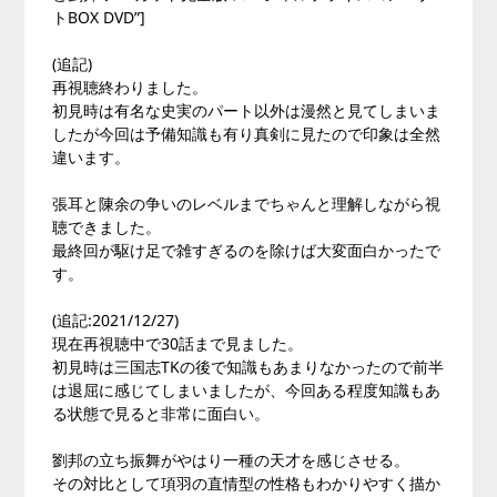
トBOX DVD”]
(追記)
再視聴終わりました。
初見時は有名な史実のパート以外は漫然と見てしまいま
したが今回は予備知識も有り真剣に見たので印象は全然
違います。
張耳と陳余の争いのレベルまでちゃんと理解しながら視
聴できました。
最終回が駆け足で雑すぎるのを除けば大変面白かったで
す。
(追記:2021/12/27)
現在再視聴中で30話まで見ました。
初見時は三国志TKの後で知識もあまりなかったので前半
は退屈に感じてしまいましたが、今回ある程度知識もあ
る状態で見ると非常に面白い。
劉邦の立ち振舞がやはり一種の天才を感じさせる。
その対比として項羽の直情型の性格もわかりやすく描か