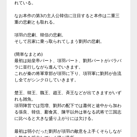
れている。
なお本作の第3の主人公韓信に注目すると本作は二重三
重の悲劇とも取れる。
項羽の悲劇、韓信の悲劇。
そして呂家に乗っ取られてしまう劉邦の悲劇。
(簡単なまとめ)
最初は始皇帝パート、項羽パート、劉邦パートがバラバ
ラに並行しながら進んでいきます。
これが秦の将軍章邯が項羽に下り、項羽軍に劉邦が合流
し全てがシンクロしていきます。
楚王、韓王、魏王、趙王、斉王などが出てきますがいず
れも雑魚。
項羽陣営では范増、劉邦の配下では蕭何と途中から加わ
る張良、韓信、酈食其、陳平以外は単なる武将で三国志
に比べると大きな盛り上がりには欠ける。
最初は弱小だった劉邦が項羽の敵意を上手くそらしなが