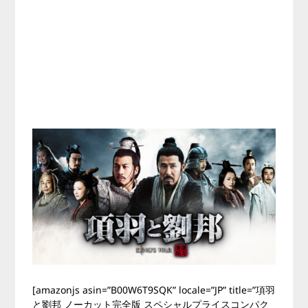
[amazonjs asin=”B00W6T9SQK” locale=”JP” title=”項羽
と劉邦 ノーカット完全版 スペシャルプライスコンパク