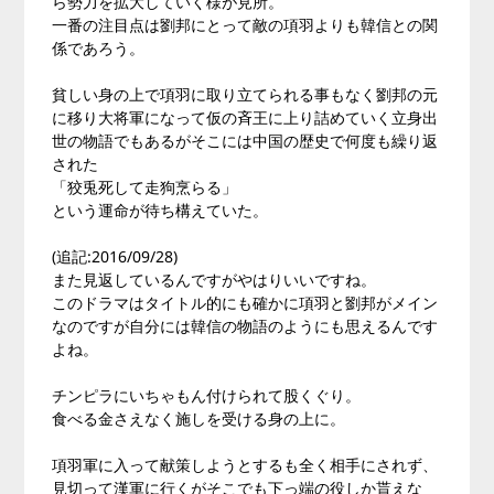
ら勢力を拡大していく様が見所。
一番の注目点は劉邦にとって敵の項羽よりも韓信との関
係であろう。
貧しい身の上で項羽に取り立てられる事もなく劉邦の元
に移り大将軍になって仮の斉王に上り詰めていく立身出
世の物語でもあるがそこには中国の歴史で何度も繰り返
された
「狡兎死して走狗烹らる」
という運命が待ち構えていた。
(追記:2016/09/28)
また見返しているんですがやはりいいですね。
このドラマはタイトル的にも確かに項羽と劉邦がメイン
なのですが自分には韓信の物語のようにも思えるんです
よね。
チンピラにいちゃもん付けられて股くぐり。
食べる金さえなく施しを受ける身の上に。
項羽軍に入って献策しようとするも全く相手にされず、
見切って漢軍に行くがそこでも下っ端の役しか貰えな