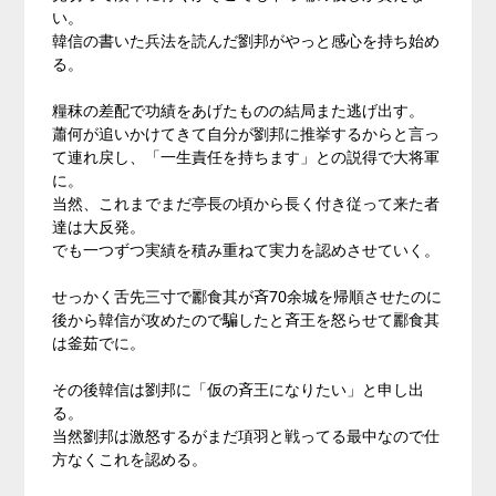
い。
韓信の書いた兵法を読んだ劉邦がやっと感心を持ち始め
る。
糧秣の差配で功績をあげたものの結局また逃げ出す。
蕭何が追いかけてきて自分が劉邦に推挙するからと言っ
て連れ戻し、「一生責任を持ちます」との説得で大将軍
に。
当然、これまでまだ亭長の頃から長く付き従って来た者
達は大反発。
でも一つずつ実績を積み重ねて実力を認めさせていく。
せっかく舌先三寸で酈食其が斉70余城を帰順させたのに
後から韓信が攻めたので騙したと斉王を怒らせて酈食其
は釜茹でに。
その後韓信は劉邦に「仮の斉王になりたい」と申し出
る。
当然劉邦は激怒するがまだ項羽と戦ってる最中なので仕
方なくこれを認める。