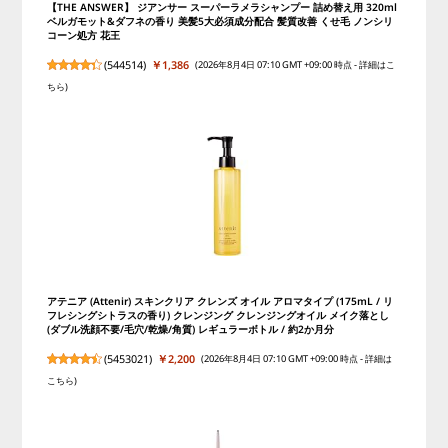
【THE ANSWER】 ジアンサー スーパーラメラシャンプー 詰め替え用 320ml
ベルガモット&ダフネの香り 美髪5大必須成分配合 髪質改善 くせ毛 ノンシリ
コーン処方 花王
(
544514
)
￥1,386
(2026年8月4日 07:10 GMT +09:00 時点 -
詳細はこ
ちら
)
アテニア (Attenir) スキンクリア クレンズ オイル アロマタイプ (175mL / リ
フレシングシトラスの香り) クレンジング クレンジングオイル メイク落とし
(ダブル洗顔不要/毛穴/乾燥/角質) レギュラーボトル / 約2か月分
(
5453021
)
￥2,200
(2026年8月4日 07:10 GMT +09:00 時点 -
詳細は
こちら
)