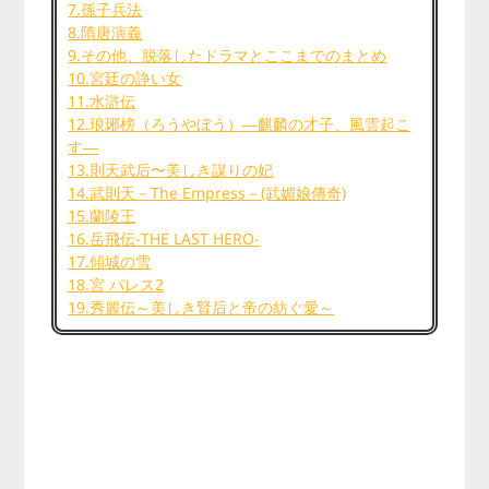
7.孫子兵法
8.隋唐演義
9.その他、脱落したドラマとここまでのまとめ
10.宮廷の諍い女
11.水滸伝
12.琅琊榜（ろうやぼう）―麒麟の才子、風雲起こ
す―
13.則天武后〜美しき謀りの妃
14.武則天－The Empress－(武媚娘傳奇)
15.蘭陵王
16.岳飛伝-THE LAST HERO-
17.傾城の雪
18.宮 パレス2
19.秀麗伝～美しき賢后と帝の紡ぐ愛～