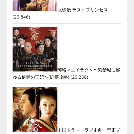
龍珠伝 ラストプリンセス
(20,846)
瓔珞＜エイラク＞〜紫禁城に燃
ゆる逆襲の王妃〜(延禧攻略)
(20,258)
中国ドラマ・ラブ史劇「于正プ