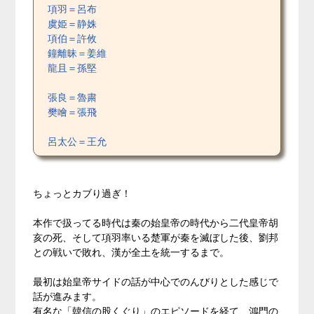
項羽＝呂布
虞姫＝静姝
項伯＝許攸
鐘離昧＝姜維
龍且＝孫堅
張良＝魯粛
樊噲＝張飛
呂太公＝王允
ちょっとカブり過ぎ！
本作で扱ってる時代は秦の始皇帝の時代から二代皇帝胡
亥の死、そして項羽率いる楚軍が秦を滅ぼした後、劉邦
との戦いで敗れ、漢が全土を統一するまで。
最初は始皇帝サイドの話が中心でのんびりとした感じで
話が進みます。
有名な「韓信の股くぐり」のエピソードを経て、鴻門の