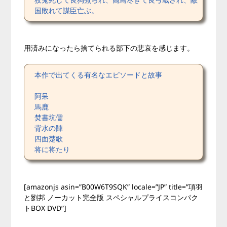
国敗れて謀臣亡ぶ。
用済みになったら捨てられる部下の悲哀を感じます。
本作で出てくる有名なエピソードと故事
阿呆
馬鹿
焚書坑儒
背水の陣
四面楚歌
将に将たり
[amazonjs asin=”B00W6T9SQK” locale=”JP” title=”項羽
と劉邦 ノーカット完全版 スペシャルプライスコンパク
トBOX DVD”]