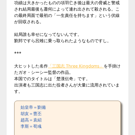
功績は大きかったものの項羽亡き後は最大の脅威と警戒
され結局最後も蕭何によって連れ出されて殺される。こ
の最終局面で最初の「一生責任を持ちます」という伏線
が回収される。
結局誰も幸せになってないんです。
劉邦ですら呂雉に乗っ取られたようなものですし。
***
大ヒットした名作
「三国志 Three Kingdoms」
を手掛け
たガオ・シーシー監督の作品。
本国でのタイトルは「楚漢伝奇」です。
出演者も三国志に出た役者さんが大量に流用されていま
す。
始皇帝＝劉備
胡亥＝曹丕
趙高＝袁紹
李斯＝荀彧