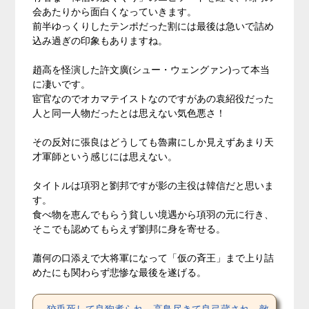
会あたりから面白くなっていきます。
前半ゆっくりしたテンポだった割には最後は急いで詰め
込み過ぎの印象もありますね。
趙高を怪演した許文廣(シュー・ウェングァン)って本当
に凄いです。
宦官なのでオカマテイストなのですがあの袁紹役だった
人と同一人物だったとは思えない気色悪さ！
その反対に張良はどうしても魯粛にしか見えずあまり天
才軍師という感じには思えない。
タイトルは項羽と劉邦ですが影の主役は韓信だと思いま
す。
食べ物を恵んでもらう貧しい境遇から項羽の元に行き、
そこでも認めてもらえず劉邦に身を寄せる。
蕭何の口添えで大将軍になって「仮の斉王」まで上り詰
めたにも関わらず悲惨な最後を遂げる。
狡兎死して良狗煮られ、高鳥尽きて良弓蔵され、敵