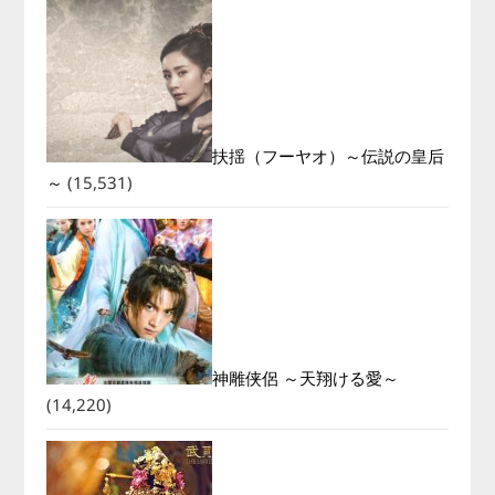
扶揺（フーヤオ）～伝説の皇后
～
(15,531)
神雕侠侶 ～天翔ける愛～
(14,220)