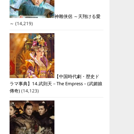
神雕侠侶 ～天翔ける愛
～
(14,219)
【中国時代劇・歴史ド
ラマ事典】14.武則天－The Empress－(武媚娘
傳奇)
(14,123)