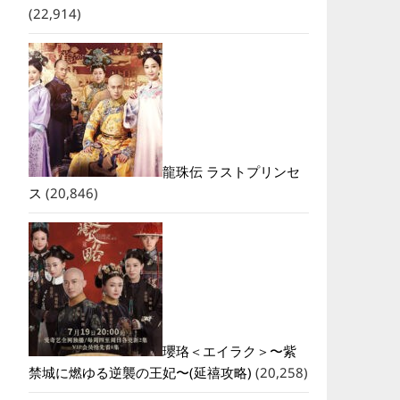
(22,914)
龍珠伝 ラストプリンセ
ス
(20,846)
瓔珞＜エイラク＞〜紫
禁城に燃ゆる逆襲の王妃〜(延禧攻略)
(20,258)