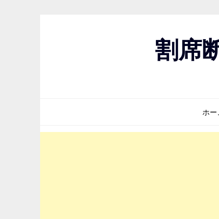
Skip
to
content
割席
ホー