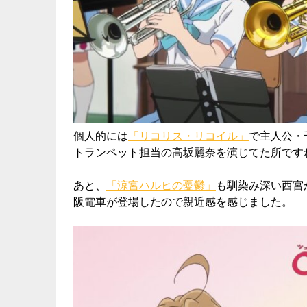
個人的には
「リコリス・リコイル」
で主人公・
トランペット担当の高坂麗奈を演じてた所です
あと、
「涼宮ハルヒの憂鬱」
も馴染み深い西宮
阪電車が登場したので親近感を感じました。