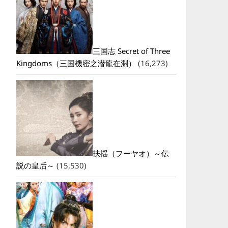
三国志 Secret of Three
Kingdoms（三国機密之潜龍在淵）
(16,273)
扶揺（フーヤオ）～伝
説の皇后～
(15,530)