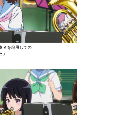
奏者を起用しての
ろ」