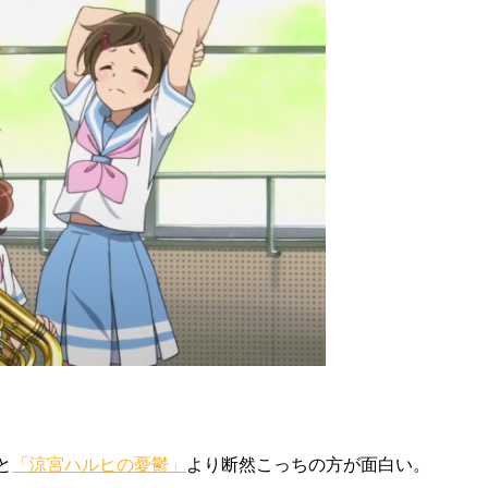
と
「涼宮ハルヒの憂鬱」
より断然こっちの方が面白い。