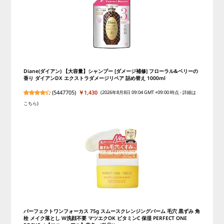
Diane(ダイアン) 【大容量】シャンプー [ダメージ補修] フローラル&ベリーの
香り ダイアンDX エクストラダメージリペア 詰め替え 1000ml
(
5447705
)
￥1,430
(2026年8月8日 09:04 GMT +09:00 時点 -
詳細は
こちら
)
パーフェクトワンフォーカス 75g スムースクレンジングバーム 毛穴 黒ずみ 角
栓 メイク落とし W洗顔不要 マツエクOK ビタミンC 保湿 PERFECT ONE