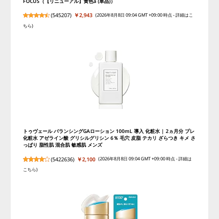
FOCUS（【リニューアル】黄色a (単品)）
(
545207
)
￥2,943
(2026年8月8日 09:04 GMT +09:00 時点 -
詳細はこ
ちら
)
トゥヴェール バランシングGAローション 100mL 導入 化粧水 | 2ヵ月分 プレ
化粧水 アゼライン酸 グリシルグリシン 6％ 毛穴 皮脂 テカリ ざらつき キメ さ
っぱり 脂性肌 混合肌 敏感肌 メンズ
(
5422636
)
￥2,100
(2026年8月8日 09:04 GMT +09:00 時点 -
詳細は
こちら
)