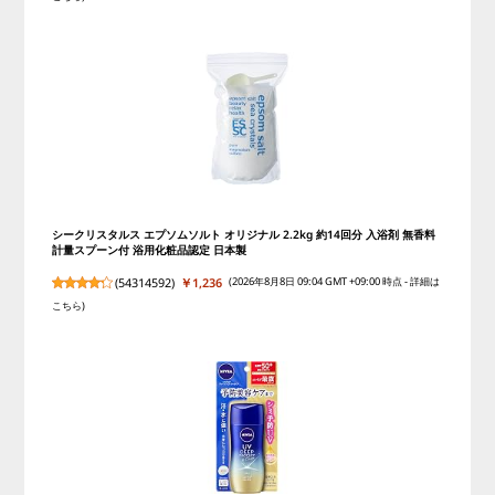
シークリスタルス エプソムソルト オリジナル 2.2kg 約14回分 入浴剤 無香料
計量スプーン付 浴用化粧品認定 日本製
(
54314592
)
￥1,236
(2026年8月8日 09:04 GMT +09:00 時点 -
詳細は
こちら
)