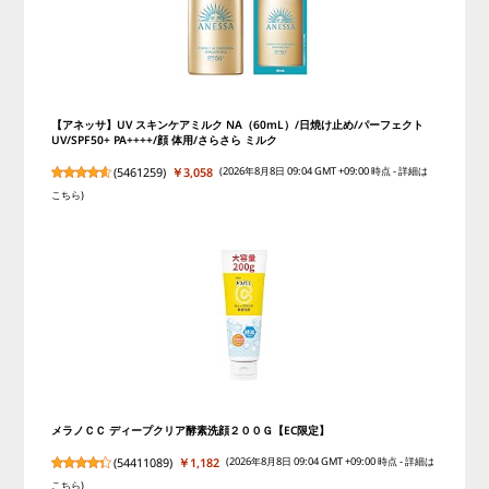
【アネッサ】UV スキンケアミルク NA（60mL）/日焼け止め/パーフェクト
UV/SPF50+ PA++++/顔 体用/さらさら ミルク
(
5461259
)
￥3,058
(2026年8月8日 09:04 GMT +09:00 時点 -
詳細は
こちら
)
メラノＣＣ ディープクリア酵素洗顔２００Ｇ【EC限定】
(
54411089
)
￥1,182
(2026年8月8日 09:04 GMT +09:00 時点 -
詳細は
こちら
)