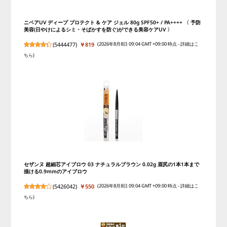
ニベアUV ディープ プロテクト & ケア ジェル 80g SPF50+ / PA++++ 〈 予防
美容(日やけによるシミ・そばかすを防ぐ)ができる美容ケアUV 〉
(
5444477
)
￥819
(2026年8月8日 09:04 GMT +09:00 時点 -
詳細はこ
ちら
)
セザンヌ 超細芯アイブロウ 03 ナチュラルブラウン 0.02g 眉尻の1本1本まで
描ける0.9mmのアイブロウ
(
5426042
)
￥550
(2026年8月8日 09:04 GMT +09:00 時点 -
詳細はこ
ちら
)