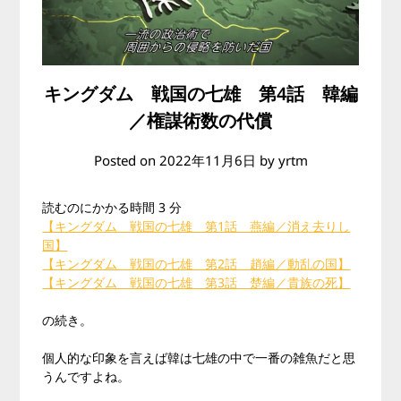
キングダム 戦国の七雄 第4話 韓編
／権謀術数の代償
Posted on
2022年11月6日
by
yrtm
読むのにかかる時間
3
分
【キングダム 戦国の七雄 第1話 燕編／消え去りし
国】
【キングダム 戦国の七雄 第2話 趙編／動乱の国】
【キングダム 戦国の七雄 第3話 楚編／貴族の死】
の続き。
個人的な印象を言えば韓は七雄の中で一番の雑魚だと思
うんですよね。