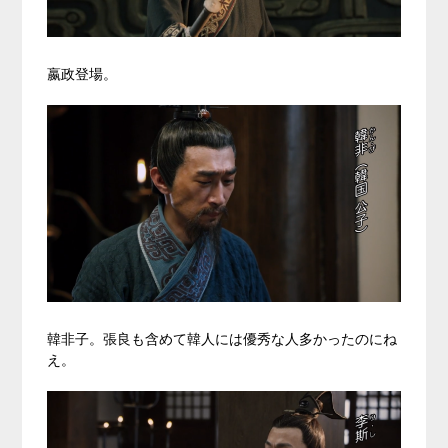
嬴政登場。
韓非子。張良も含めて韓人には優秀な人多かったのにね
え。