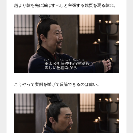
趙より韓を先に滅ぼすべしと主張する姚賈を罵る韓非。
こうやって実例を挙げて反論できるのは偉い。