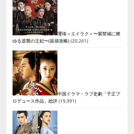
瓔珞＜エイラク＞〜紫禁城に燃
ゆる逆襲の王妃〜(延禧攻略)
(20,261)
中国ドラマ・ラブ史劇「于正プ
ロデュース作品」総評
(19,991)