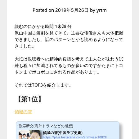
Posted on
2019年5月26日
by
yrtm
読むのにかかる時間
1未満
分
沢山中国古装劇を見てきて、主要な俳優さんも大体把握
できましたし、話のパターンとかも読めるようになって
きました。
大抵は視聴者への精神的負担を考えて主人公が味わう試
練も程々に加減されてるものが多いのですがたまにトコ
トンまでボコボコにされる作品があります。
それではTOP3を紹介します。
【第1位】
傾城の雪
割席断交(海外ドラマなどの感想)
傾城の雪(中国ラブ史劇)
https://plus.lastscene.com/archives/10828