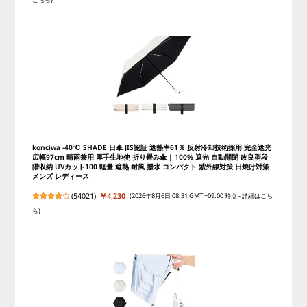
konciwa -40℃ SHADE 日傘 JIS認証 遮熱率61％ 反射冷却技術採用 完全遮光
広幅97cm 晴雨兼用 厚手生地使 折り畳み傘 | 100% 遮光 自動開閉 改良型段
階収納 UVカット100 軽量 遮熱 耐風 撥水 コンパクト 紫外線対策 日焼け対策
メンズ レディース
(
54021
)
￥4,230
(2026年8月6日 08:31 GMT +09:00 時点 -
詳細はこち
ら
)