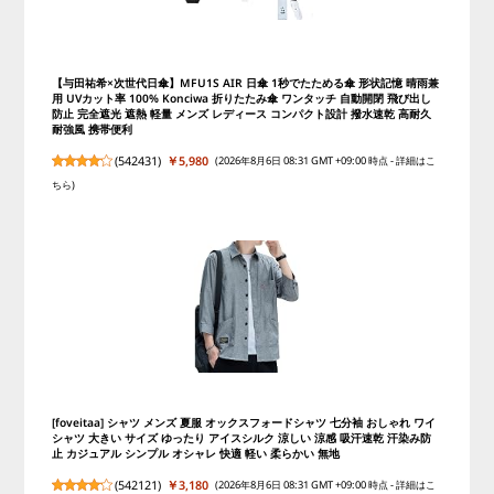
【与田祐希×次世代日傘】MFU1S AIR 日傘 1秒でたためる傘 形状記憶 晴雨兼
用 UVカット率 100% Konciwa 折りたたみ傘 ワンタッチ 自動開閉 飛び出し
防止 完全遮光 遮熱 軽量 メンズ レディース コンパクト設計 撥水速乾 高耐久
耐強風 携帯便利
(
542431
)
￥5,980
(2026年8月6日 08:31 GMT +09:00 時点 -
詳細はこ
ちら
)
[foveitaa] シャツ メンズ 夏服 オックスフォードシャツ 七分袖 おしゃれ ワイ
シャツ 大きい サイズ ゆったり アイスシルク 涼しい 涼感 吸汗速乾 汗染み防
止 カジュアル シンプル オシャレ 快適 軽い 柔らかい 無地
(
542121
)
￥3,180
(2026年8月6日 08:31 GMT +09:00 時点 -
詳細はこ