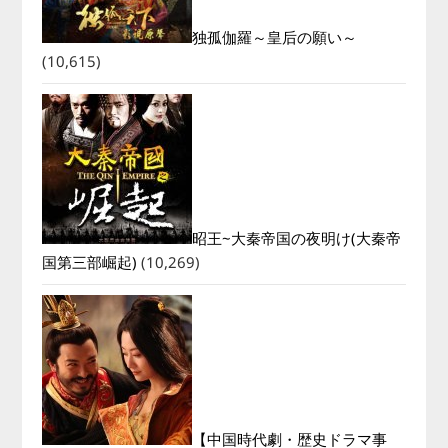
独孤伽羅～皇后の願い～
(10,615)
昭王~大秦帝国の夜明け(大秦帝
国第三部崛起)
(10,269)
【中国時代劇・歴史ドラマ事