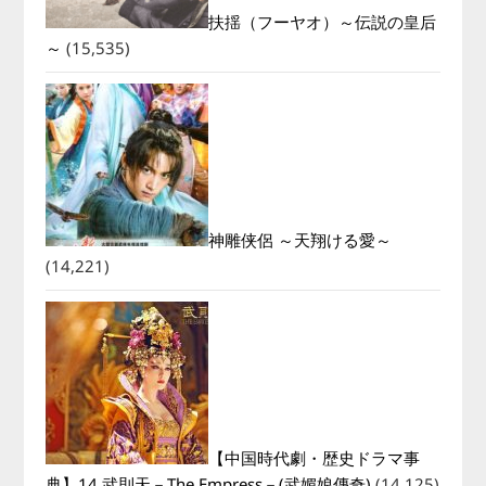
扶揺（フーヤオ）～伝説の皇后
～
(15,535)
神雕侠侶 ～天翔ける愛～
(14,221)
【中国時代劇・歴史ドラマ事
典】14.武則天－The Empress－(武媚娘傳奇)
(14,125)