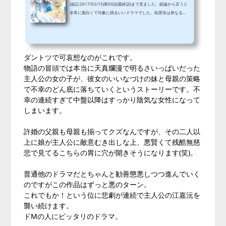
(追記:2017/02/15)第50話(最終話)まで見ました。総論から言うと
非常に面白くて印象に残るいいドラマでした。杭景珍は単なるサ
イコパスのシリアルキラーですけどね。演じた女優さん名前は曹
曦文だそうです。なかなか芸達者だと思います。ドラマ上は憎た
らしい恐ろしい子ですが実際は可愛らしい女性ですね。他の作品
では清楚な女性として出てるみたいですし。プロフ写真なんか普
ダントツで可哀想なのがこれです。
通に美人です。これ左の男性もしかして曹丕と胡亥役をやってた
人かな。さて終わり方自体は予想通りですけど結局悪事が全て露
物語の冒頭では本当に天真爛漫で明るさいっぱいだった
見した訳でもなく有耶無耶に終わっ...
主人公の女の子が、彼女のいいなづけの妹と母親の策略
で不幸のどん底に落ちていくというストーリーです。不
幸の連続すぎて中盤以降はすっかり陰気な女性になって
しまいます。
許婚の父親も母親も揃ってクズなんですが、その二人以
上に娘が主人公に敵意むき出しな上、悪賢くて残酷無慈
悲で見てるこちらの胃に穴が開きそうになります(笑)。
普通他のドラマだとちゃんと勧善懲悪しつつ進んでいく
のですがこの作品はずっと悪のターン。
これでもか！という位に悲劇が連続で主人公の江嘉沅を
襲い続けます。
ドMの人にピッタリのドラマ。