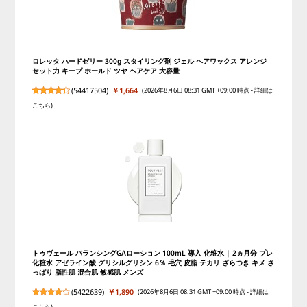
ロレッタ ハードゼリー 300g スタイリング剤 ジェル ヘアワックス アレンジ
セット力 キープ ホールド ツヤ ヘアケア 大容量
(
54417504
)
￥1,664
(2026年8月6日 08:31 GMT +09:00 時点 -
詳細は
こちら
)
トゥヴェール バランシングGAローション 100mL 導入 化粧水 | 2ヵ月分 プレ
化粧水 アゼライン酸 グリシルグリシン 6％ 毛穴 皮脂 テカリ ざらつき キメ さ
っぱり 脂性肌 混合肌 敏感肌 メンズ
(
5422639
)
￥1,890
(2026年8月6日 08:31 GMT +09:00 時点 -
詳細は
こちら
)