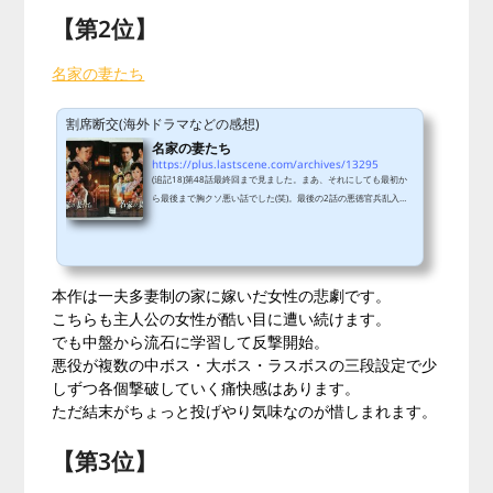
【第2位】
名家の妻たち
割席断交(海外ドラマなどの感想)
名家の妻たち
https://plus.lastscene.com/archives/13295
(追記18)第48話最終回まで見ました。まあ、それにしても最初か
ら最後まで胸クソ悪い話でした(笑)。最後の2話の悪徳官兵乱入以
降はもう最後の処理に困ってヤケクソになって取って付けたよう
な終わらせ方でしたね。確かに盗賊を早い段階で登場させたのは
この為の伏線だったのかもしれませんが、中国ドラマ特有の「序
盤のんびりダラダラ、終盤駆け足詰め込み」パターンそのものに
本作は一夫多妻制の家に嫁いだ女性の悲劇です。
思えます。ラストシーンも意味不明で作った側は綺麗にまとめた
つもりなんでしょうけど、ちっとも感動できません。中盤以降想
こちらも主人公の女性が酷い目に遭い続けます。
像していた勧善懲悪のエンディング...
でも中盤から流石に学習して反撃開始。
悪役が複数の中ボス・大ボス・ラスボスの三段設定で少
しずつ各個撃破していく痛快感はあります。
ただ結末がちょっと投げやり気味なのが惜しまれます。
【第3位】