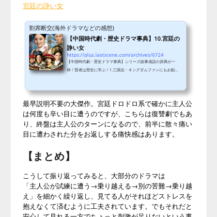
宮廷の諍い女
割席断交(海外ドラマなどの感想)
【中国時代劇・歴史ドラマ事典】10.宮廷の
諍い女
https://plus.lastscene.com/archives/6724
【中国時代劇・歴史ドラマ事典】シリーズ故事成語の原典が一
杯！賢者は歴史に学ぶ！1.三国志・キングダムファンにもお勧
め！2.三国志 Three Kingdomsと旧三国演義3.曹操4.項羽と劉邦 K
ing's War5.大秦帝国 The Qin Empire 黒色裂変・縦横6.燃ゆる呉
越-越王勾践7.孫子兵法8.隋唐演義9.その他、脱落したドラマとこ
最早説明不要の大傑作。宮廷ドロドロ系で確かに主人公
こまでのまとめ10.宮廷の諍い女11.水滸伝12.琅琊榜（ろうやぼ
う）―麒麟の才子、風雲起こす―13.則天武后〜美しき謀りの妃1
は何度も辛い目に遭うのですが、こちらは復讐劇でもあ
4.武則天－The Empress－(武媚娘傳奇) 15.蘭陵王 16.岳飛伝-THE
り、終盤は主人公のターンになるので、前半に散々痛い
LAST HERO- 17.傾城の雪 18.宮 ...
目に遭わされた分をお返しする痛快感はあります。
【まとめ】
こうして振り返ってみると、大部分のドラマは
「主人公が試練に遭う→乗り越える→別の苦難→乗り越
え」を細かく繰り返し、見てる人がそれほどストレスを
抱えなくて済むように工夫されています。でもそれだと
安心して見れる一方でちょっと刺激が足りないという事