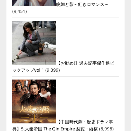
晩媚と影～紅きロマンス～
(9,451)
【お勧め!】過去記事傑作選ピ
ックアップvol.1
(9,399)
【中国時代劇・歴史ドラマ事
典】5.大秦帝国 The Qin Empire 裂変・縦横
(8,998)