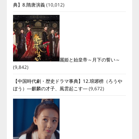
典】8.隋唐演義
(10,012)
麗姫と始皇帝～月下の誓い～
(9,842)
【中国時代劇・歴史ドラマ事典】12.琅琊榜（ろうや
ぼう）―麒麟の才子、風雲起こす―
(9,672)